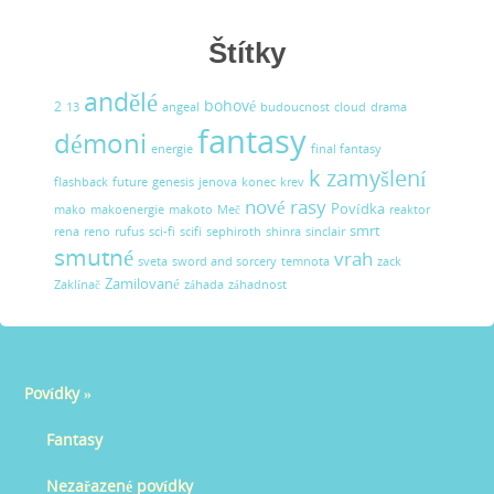
Štítky
andělé
bohové
2
13
angeal
budoucnost
cloud
drama
fantasy
démoni
energie
final fantasy
k zamyšlení
flashback
future
genesis
jenova
konec
krev
nové rasy
Povídka
mako
makoenergie
makoto
Meč
reaktor
smrt
rena
reno
rufus
sci-fi
scifi
sephiroth
shinra
sinclair
smutné
vrah
sveta
sword and sorcery
temnota
zack
Zamilované
Zaklínač
záhada
záhadnost
Povídky
»
Fantasy
Nezařazené povídky