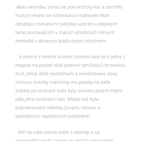
Malá vesnička, tísnící se pod vrcholy hor a obrostlá
hustým lesem se schovávala v nažloutlé mlze
odrážející miniaturní světýlka luceren a olejových
lamp postávajících v malých předsíních těsných
domečků s děravými břidlicovými střechami.
A přesně v tomhle krutém zimním čase se v jedné z
hospod na posteli třásl podivně vyhlížející černovlasý
muž, jehož delší neostříhané a neudržované vlasy
nesoucí známky mastnoty mu padaly na záda.
Kotlety po stranách tváře byly orosené potem stejně
jako jeho zvrásněné čelo. Mladá tvář byla
poznamenána několika jizvami, ranami a
vytřeštěným nepříčetným pohledem.
Měl na sobě volnou košili s volánky a na
nepohodlné tvrdé posteli se zmítal pod pažemi