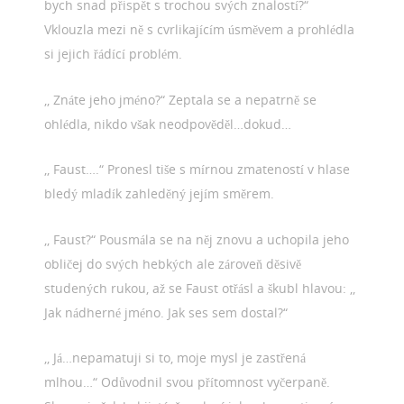
bych snad přispět s trochou svých znalostí?“
Vklouzla mezi ně s cvrlikajícím úsměvem a prohlédla
si jejich řádící problém.
,, Znáte jeho jméno?“ Zeptala se a nepatrně se
ohlédla, nikdo však neodpověděl…dokud…
,, Faust….“ Pronesl tiše s mírnou zmateností v hlase
bledý mladík zahleděný jejím směrem.
,, Faust?“ Pousmála se na něj znovu a uchopila jeho
obličej do svých hebkých ale zároveň děsivě
studených rukou, až se Faust otřásl a škubl hlavou: ,,
Jak nádherné jméno. Jak ses sem dostal?“
,, Já…nepamatuji si to, moje mysl je zastřená
mlhou…“ Odůvodnil svou přítomnost vyčerpaně.