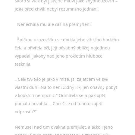
Skoro si však byl jistý, že mluví jako zhypnotizován –
ještě před chvílí nebyl rozumného jednání.
Nenechala mu ale čas na přemýšlení.
Špičkou ukazováčku se dotkla jeho vlhkého horkého
čela a přivřela oči, její půvabný obličej najednou
vypadal, jakoby nad jeho prokletím hluboce
tesknila.
,, Celé tvé tělo je jako v mlze, jsi zajatcem ve své
vlastní duši…Na to není žádný lék, jen ohavný pobyt
v kobkách nemocnic.“ Odmlčela se a pak opět
pomalu hovořila: ,, Chceš se od tohoto zajetí
odprostit?“
Nemusel nad tím dvakrát přemýšlet, a ačkoli jeho