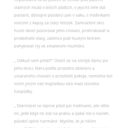
statných mužů v bílých pláštích, v jejichž čele stál
postarší, důstojně působící pán v saku, s hodinkami
visícími z kapsy za zlatý řetízek. Zamračeně skrz
husté obočí pozoroval jeho chování, prohraboval si
prošedivělé vlasy, zatímco pod hustým knírem
pohyboval rty ve zmateném mumlání.
,, Odkud sem přišel?“ Otočil se na silnější dámu po
jeho levici, která podle prostého oblečení a
ustaraného chování o prostředí pokoje, nemohla být
ničím jiným než majitelkou této malé stísněné
hospůdky.
,, Dotrmácel se teprve před pár hodinami, ale věřte
mi, ještě když mi stál na prahu a žádal mě o nocleh,
působil úplně normálně. Myslíte, že je něčím