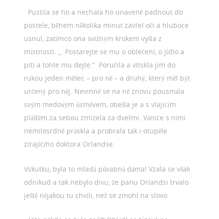
Pustila se ho a nechala ho unaveně padnout do
postele, během několika minut zavřel oči a hluboce
usnul, zatímco ona svižným krokem vyšla z
místnosti. ,, Postarejte se mu o oblečení, o jídlo a
pití a tohle mu dejte.“ Poručila a vtiskla jim do
rukou jeden měšec – pro ně – a druhý, který měl být
určený pro něj. Nevinně se na ně znovu pousmála
svým medovým úsměvem, obešla je a s vlajícím
pláštěm za sebou zmizela za dveřmi. Vánice s nimi
nemilosrdně práskla a probrala tak i otupěle
zírajícího doktora Orlandse.
Vskutku, byla to mladá půvabná dáma! Vzala se však
odnikud a tak nebylo divu, že panu Orlandsi trvalo
ještě nějakou tu chvíli, než se zmohl na slovo.