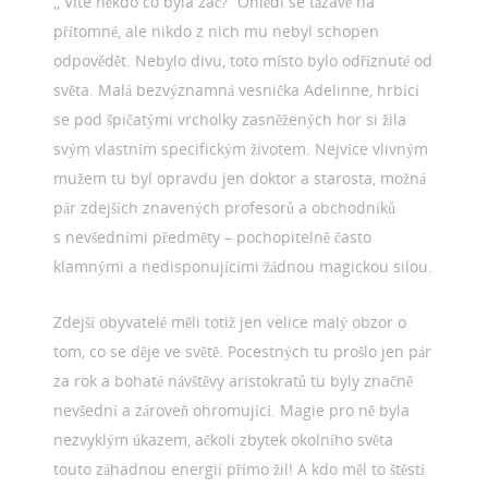
,, Víte někdo co byla zač?“ Ohlédl se tázavě na
přítomné, ale nikdo z nich mu nebyl schopen
odpovědět. Nebylo divu, toto místo bylo odříznuté od
světa. Malá bezvýznamná vesnička Adelinne, hrbící
se pod špičatými vrcholky zasněžených hor si žila
svým vlastním specifickým životem. Nejvíce vlivným
mužem tu byl opravdu jen doktor a starosta, možná
pár zdejších znavených profesorů a obchodníků
s nevšedními předměty – pochopitelně často
klamnými a nedisponujícími žádnou magickou silou.
Zdejší obyvatelé měli totiž jen velice malý obzor o
tom, co se děje ve světě. Pocestných tu prošlo jen pár
za rok a bohaté návštěvy aristokratů tu byly značně
nevšední a zároveň ohromující. Magie pro ně byla
nezvyklým úkazem, ačkoli zbytek okolního světa
touto záhadnou energií přímo žil! A kdo měl to štěstí