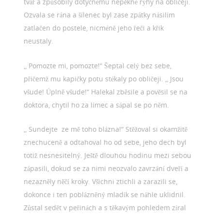
tvář a způsobily dotyčnému nepěkné rýhy na obličeji.
Ozvala se rána a šílenec byl zase zpátky násilím
zatlačen do postele, nicméně jeho řeči a křik
neustaly.
,, Pomozte mi, pomozte!“ Šeptal celý bez sebe,
přičemž mu kapičky potu stékaly po obličeji. ,, Jsou
všude! Úplně všude!“ Halekal zběsile a pověsil se na
doktora, chytil ho za límec a sápal se po něm.
,, Sundejte ze mě toho blázna!“ Stěžoval si okamžitě
znechuceně a odtahoval ho od sebe, jeho dech byl
totiž nesnesitelný. Ještě dlouhou hodinu mezi sebou
zápasili, dokud se za nimi neozvalo zavrzání dveří a
nezazněly něčí kroky. Všichni ztichli a zarazili se,
dokonce i ten poblázněný mladík se náhle uklidnil.
Zůstal sedět v peřinách a s těkavým pohledem zíral