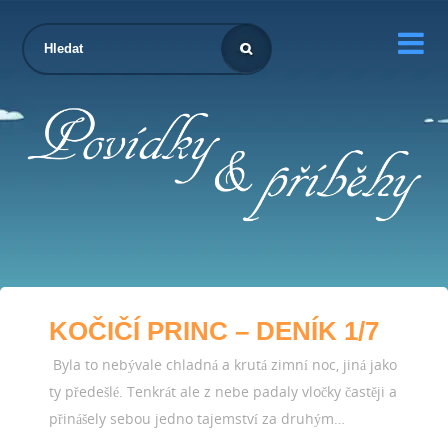

KOČIČÍ PRINC – DENÍK 1/7
Byla to nebývale chladná a krutá zimní noc, jiná jako
ty předešlé. Tenkrát ale z nebe padaly vločky častěji a
přinášely sebou jedno tajemství za druhým…