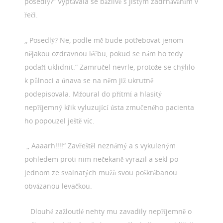
posedlý?“ Vyptávala se bázlivě s jistým zadrháváním v
řeči.
,, Posedlý? Ne, podle mě bude potřebovat jenom
nějakou ozdravnou léčbu, pokud se nám ho tedy
podaří uklidnit.“ Zamručel nevrle, protože se chýlilo
k půlnoci a únava se na něm již ukrutně
podepisovala. Mžoural do přítmí a hlasitý
nepříjemný křik vyluzující ústa zmučeného pacienta
ho popouzel ještě víc.
,, Aaaarh!!!!“ Zavřeštěl neznámý a s vykuleným
pohledem proti nim nečekaně vyrazil a sekl po
jednom ze svalnatých mužů svou poškrábanou
obvázanou levačkou.
Dlouhé zažloutlé nehty mu zavadily nepříjemně o