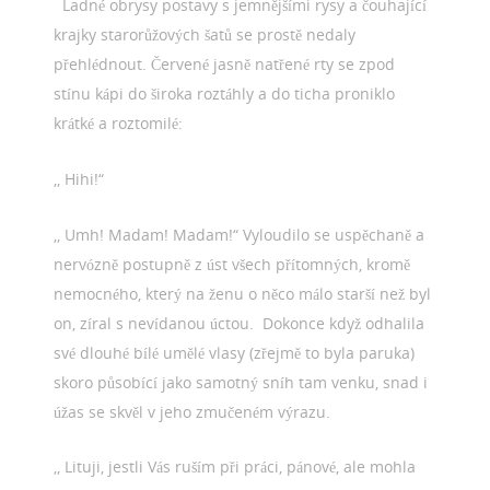
Ladné obrysy postavy s jemnějšími rysy a čouhající
krajky starorůžových šatů se prostě nedaly
přehlédnout. Červené jasně natřené rty se zpod
stínu kápi do široka roztáhly a do ticha proniklo
krátké a roztomilé:
,, Hihi!“
,, Umh! Madam! Madam!“ Vyloudilo se uspěchaně a
nervózně postupně z úst všech přítomných, kromě
nemocného, který na ženu o něco málo starší než byl
on, zíral s nevídanou úctou. Dokonce když odhalila
své dlouhé bílé umělé vlasy (zřejmě to byla paruka)
skoro působící jako samotný sníh tam venku, snad i
úžas se skvěl v jeho zmučeném výrazu.
,, Lituji, jestli Vás ruším při práci, pánové, ale mohla