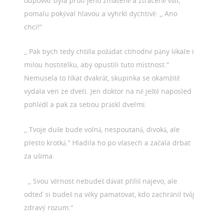
odpověď byla proti jeho zmatené a ztracené vůli,
pomalu pokýval hlavou a vyhrkl dychtivě: ,, Ano
chci!“
,, Pak bych tedy chtěla požádat ctihodné pány lékaře i
milou hostitelku, aby opustili tuto místnost.“
Nemusela to říkat dvakrát, skupinka se okamžitě
vydala ven ze dveří. Jen doktor na ně ještě naposled
pohlédl a pak za sebou práskl dveřmi.
,, Tvoje duše bude volná, nespoutaná, divoká, ale
přesto krotká.“ Hladila ho po vlasech a začala drbat
za ušima.
,, Svou věrnost nebudeš dávat příliš najevo, ale
odteď si budeš na věky pamatovat, kdo zachránil tvůj
zdravý rozum.“