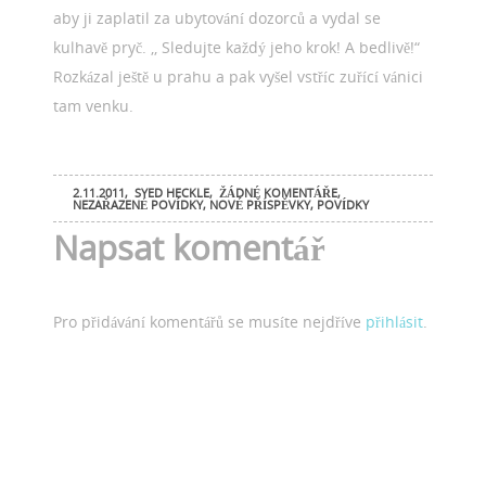
aby ji zaplatil za ubytování dozorců a vydal se
kulhavě pryč. ,, Sledujte každý jeho krok! A bedlivě!“
Rozkázal ještě u prahu a pak vyšel vstříc zuřící vánici
tam venku.
2.11.2011
,
SYED HECKLE
,
ŽÁDNÉ KOMENTÁŘE
,
NEZAŘAZENÉ POVÍDKY
,
NOVÉ PŘÍSPĚVKY
,
POVÍDKY
Napsat komentář
Pro přidávání komentářů se musíte nejdříve
přihlásit
.