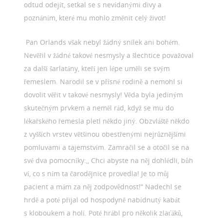
odtud odejít, setkal se s nevídanými divy a
poznáním, které mu mohlo změnit celý život!
Pan Orlands však nebyl žádný snílek ani bohém.
Nevěřil v žádné takové nesmysly a šlechtice považoval
za další šarlatány, kteří jen lépe uměli se svým
řemeslem. Narodil se v přísné rodině a nemohl si
dovolit věřit v takové nesmysly! Věda byla jediným
skutečným prvkem a neměl rád, když se mu do
lékařského řemesla pletl někdo jiný. Obzvláště někdo
z vyšších vrstev většinou obestřenými nejrůznějšími
pomluvami a tajemstvím. Zamračil se a otočil se na
své dva pomocníky:,, Chci abyste na něj dohlédli, bůh
ví, co s ním ta čarodějnice provedla! Je to můj
pacient a mám za něj zodpovědnost!“ Nadechl se
hrdě a poté přijal od hospodyně nabídnutý kabát
s kloboukem a holí. Poté hrábl pro několik zlaťáků,