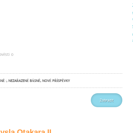
věsti o
NĚ :
,
NEZAŘAZENÉ BÁSNĚ
,
NOVÉ PŘÍSPĚVKY
Zobrazit
sla Otakara II.