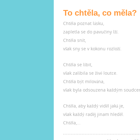
To chtěla, co měla?
Chtěla poznat lásku,
zapletla se do pavučiny lží.
Chtěla snít,
však sny se v kokonu rozloží.
Chtěla se líbit,
však zalíbila se živé loutce.
Chtěla být milována,
však byla odsouzena každým soudce
Chtěla, aby každý viděl jaká je,
však každý raděj jinam hleděl.
Chtěla,...