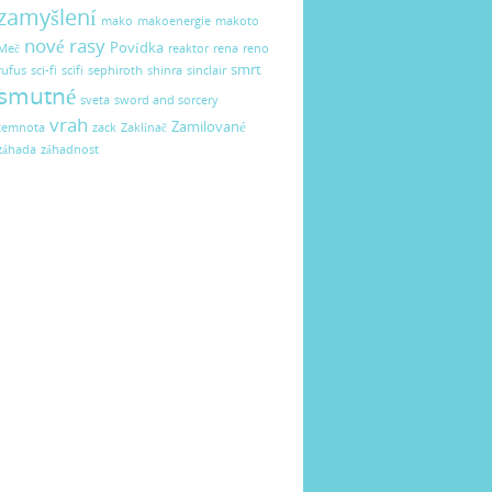
zamyšlení
mako
makoenergie
makoto
nové rasy
Povídka
Meč
reaktor
rena
reno
smrt
rufus
sci-fi
scifi
sephiroth
shinra
sinclair
smutné
sveta
sword and sorcery
vrah
Zamilované
temnota
zack
Zaklínač
záhada
záhadnost