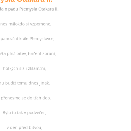
da o pádu Přemysla Otakara II.
nes málokdo si vzpomene,
 panování krále Přemyslovce,
léta plná bitev, řinčení zbraní,
hořkých slz i zklamání,
nu budiž tomu dnes jinak,
 přenesme se do těch dob.
Bylo to tak v podvečer,
v den před bitvou,