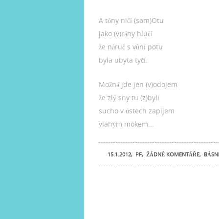
A tóny ničí (sam)Otu
jako (v)rány hlučí
že náruč s vůní potu
byla ubyta tyčí.
Možná jde jen (v)odojem
že zlý sny tu (z)byli
sucho v ústech zapijem
vlahým mokem...
15.1.2012
,
PF
,
ŽÁDNÉ KOMENTÁŘE
,
BÁSNĚ