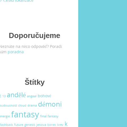
Česká lokalizace
Doporučujeme
Neznáte na něco odpověď? Poradí
vám
poradna
Štítky
andělé
bohové
2
13
angeal
démoni
budoucnost
cloud
drama
fantasy
energie
final fantasy
k
flashback
future
genesis
jenova
konec
krev