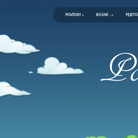
POVÍDKY
»
BÁSNĚ :
»
FEJET