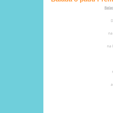
Bala
D
na
na 
a