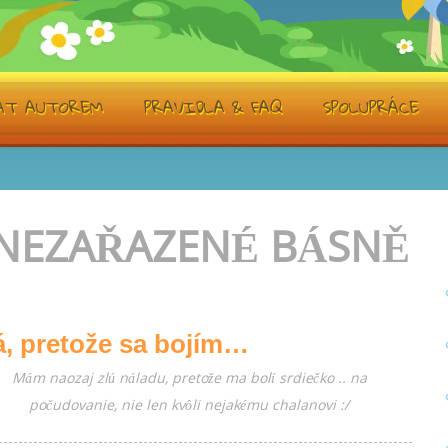
TÁT AUTOREM
PRAVIDLA & FAQ
SPOLUPRÁCE
 NEZAŘAZENÉ BÁSNĚ
, pretože sa bojím…
Mám naozaj zlú náladu, pretože ma bolí srdiečko .. na
počudovanie, nie len kvôli nejakému chalanovi :/