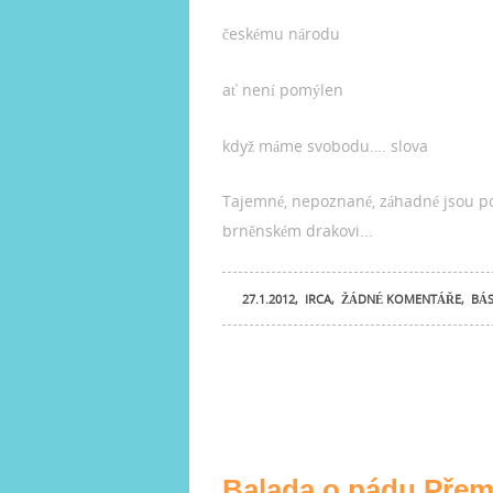
českému národu
ať není pomýlen
když máme svobodu…. slova
Tajemné, nepoznané, záhadné jsou po
brněnském drakovi...
27.1.2012
,
IRCA
,
ŽÁDNÉ KOMENTÁŘE
,
BÁS
Balada o pádu Přemy