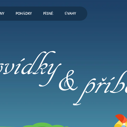
ONY
POHÁDKY
PÍSNĚ
ÚVAHY