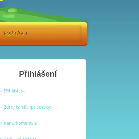
KONTAKT
Přihlášení
Přihlásit se
Zdroj kanálů (příspěvky)
Kanál komentářů