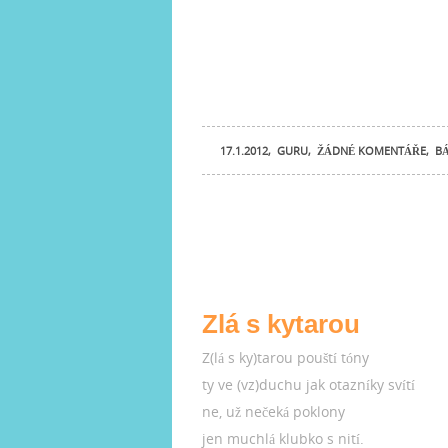
17.1.2012
,
GURU
,
ŽÁDNÉ KOMENTÁŘE
,
BÁ
Zlá s kytarou
Z(lá s ky)tarou pouští tóny
ty ve (vz)duchu jak otazníky svítí
ne, už nečeká poklony
jen muchlá klubko s nití.