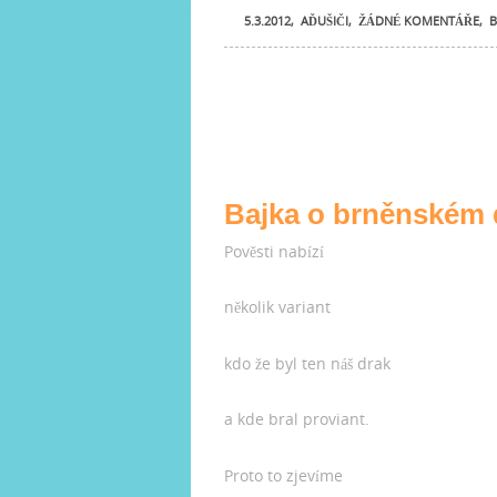
5.3.2012
,
AĎUŠIČI
,
ŽÁDNÉ KOMENTÁŘE
,
B
Bajka o brněnském 
Pověsti nabízí
několik variant
kdo že byl ten náš drak
a kde bral proviant.
Proto to zjevíme