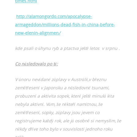
times.html
http://alamongordo.com/apocalypse-
armageddon/millions-dead-fish-in-china-before-
new-elenin-alignmen
/
kde psali o úhynu ryb a ptactva ještě letos v srpnu .
Co následovalo po té:
V únoru nevídané záplavy v Austrálií,v březnu
zemětřesení v Japonsku a následovné tsunami,
probuzení a aktivita sopek, které ještě minulá léta
nebyla aktivní. Vám, že někteří namítnou, že
zemětřesení, sopky, záplavy jsou jevem co
registrujeme každý rok, ale já osobně si nemyslím, že
někdy dříve toho bylo v souvislosti jednoho roku