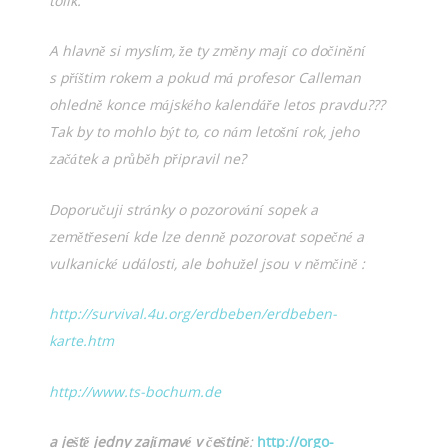
tolik.
A hlavně si myslím, že ty změny mají co dočinění
s příštim rokem a pokud má profesor Calleman
ohledně konce májského kalendáře letos pravdu???
Tak by to mohlo být to, co nám letošní rok, jeho
začátek a průběh připravil ne
?
Doporučuji stránky o pozorování sopek a
zemětřesení kde lze denně pozorovat sopečné a
vulkanické události, ale bohužel jsou v němčině :
http://survival.4u.org/erdbeben/erdbeben-
karte.htm
http://www.ts-bochum.de
a ještě jedny zajímavé v češtině
:
http://orgo-