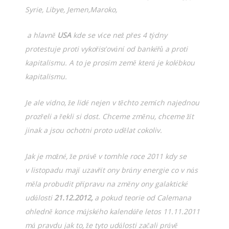
Syrie, Libye, Jemen,Maroko,
a hlavně
USA
kde se více než přes 4 týdny
protestuje proti vykořisťování od bankéřů a proti
kapitalismu. A to je prosím země která je kolébkou
kapitalismu.
Je ale vidno, že lidé nejen v těchto zemích najednou
prozřeli a řekli si dost. Chceme změnu, chceme žít
jinak a jsou ochotni proto udělat cokoliv.
Jak je možné, že právě v tomhle roce 2011 kdy se
v listopadu mají uzavřít ony brány energie co v nás
měla probudit přípravu na změny ony galaktické
události
21.12.2012,
a pokud teorie od Calemana
ohledně konce májského kalendáře letos 11.11.2011
má pravdu jak to, že tyto události začali právě