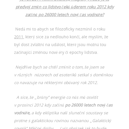
předvoj změn co lidstvo čeká úderem roku 2012 kdy
začíná po 26000 letech nový čas vodnáře?
Nedá mi to abych se filozoficky nezmínil o roku
2011
, který sice za nedlouho končí, ale myslím, že
byl dost zvláštní na událost, které jsou možná tou
začínající změnou nové éry či epochy lidstva.
Nejdříve bych se chtěl zmínit o tom, že jsem se
v různých názorech od esoteriků setkal s doměnkou
co navazuje na některými obávaný rok 2012.
A sice, že „brány“ energie co nás má osvítít
v prosinci 2012 kdy začíná
po 26000 letech nový čas
vodnáře,
a kdy ekliptika naší sluneční soustavy se
protne s galaktickou rovinou nazvanou „Galaktický
rovník“ Mléčné dráhy, ( viz obrázek jak to bude