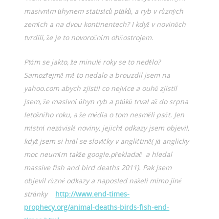
masivním úhynem statisíců ptáků, a ryb v různých
zemích a na dvou kontinentech? I když v novinách
tvrdili, že je to novoročním ohňostrojem.
Ptám se jakto, že minulé roky se to nedělo?
Samozřejmě mě to nedalo a brouzdil jsem na
yahoo.com abych zjistil co nejvíce a ouhá zjistil
jsem, že masivní úhyn ryb a ptáků trval až do srpna
letošního roku, a že média o tom nesměli psát. Jen
místní nezávislé noviny, jejichž odkazy jsem objevil,
když jsem si hrál se slovíčky v angličtině( já anglicky
moc neumím takže google.překladač a hledal
massive fish and bird deaths 2011). Pak jsem
objevil různé odkazy a naposled našeli mimo jiné
stránky
http://www.end-times-
prophecy.org/animal-deaths-birds-fish-end-