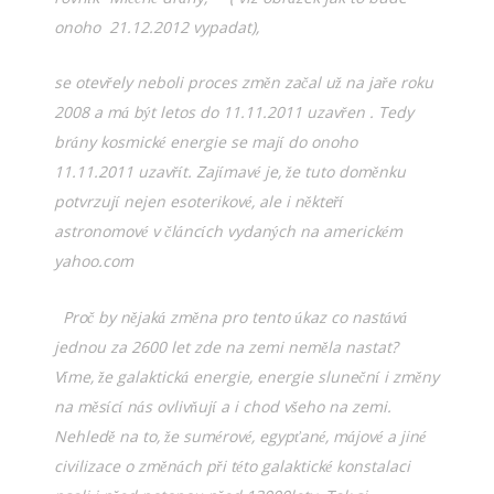
onoho 21.12.2012 vypadat),
se otevřely neboli proces změn začal už na jaře roku
2008 a má být letos do 11.11.2011 uzavřen . Tedy
brány kosmické energie se mají do onoho
11.11.2011 uzavřít. Zajímavé je, že tuto doměnku
potvrzují nejen esoterikové, ale i někteří
astronomové v článcích vydaných na americkém
yahoo.com
Proč by nějaká změna pro tento úkaz co nastává
jednou za 2600 let zde na zemi neměla nastat?
Víme, že galaktická energie, energie sluneční i změny
na měsící nás ovlivňují a i chod všeho na zemi.
Nehledě na to, že sumérové, egypťané, májové a jiné
civilizace o změnách při této galaktické konstalaci