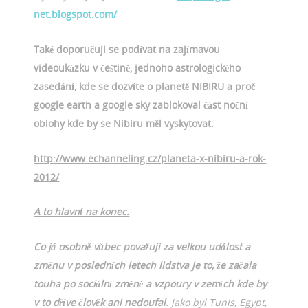
net.blogspot.com/
Také doporučuji se podívat na zajímavou
videoukázku v češtině, jednoho astrologického
zasedání, kde se dozvíte o planetě NIBIRU a proč
google earth a google sky zablokoval část noční
oblohy kde by se Nibiru měl vyskytovat.
http://www.echanneling.cz/planeta-x-nibiru-a-rok-
2012/
A to hlavní na konec.
Co já osobně vůbec považuji za velkou událost a
změnu v posledních letech lidstva je to, že začala
touha po sociální změně a vzpoury v zemích kde by
v to dříve člověk ani nedoufal
. Jako byl Tunis, Egypt,