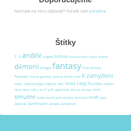
Neznáte na něco odpověď? Poradí vám
poradna
Štítky
andělé
bohové
2
13
angeal
budoucnost
cloud
drama
fantasy
démoni
energie
final fantasy
k zamyšlení
flashback
future
genesis
jenova
konec
krev
nové rasy
Povídka
mako
makoenergie
makoto
Meč
reaktor
smrt
rena
reno
rufus
sci-fi
scifi
sephiroth
shinra
sinclair
smutné
vrah
sveta
sword and sorcery
temnota
zack
Zamilované
Zaklínač
záhada
záhadnost