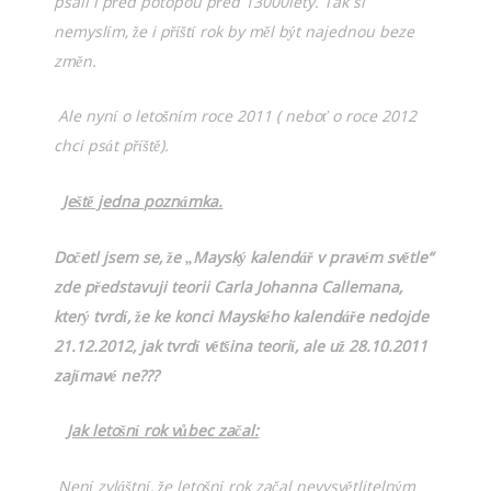
psali i před potopou před 13000lety. Tak si
nemyslím, že i příští rok by měl být najednou beze
změn.
Ale nyní o letošním roce 2011
( nebo
ť o roce
2012
chci psát příště).
Ještě jedna poznámka.
Dočetl jsem se, že „Mayský kalendář v pravém světle“
zde představuji teorii Carla Johanna Callemana,
který tvrdí, že ke konci Mayského kalendáře nedojde
21.12.2012, jak tvrdí většina teorií, ale už 28.10.2011
zajímavé ne???
Jak letošní rok vůbec začal:
Není zvláštní, že letošní rok začal nevysvětlitelným