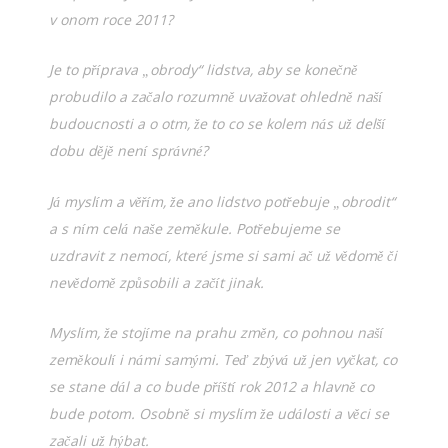
v onom roce 2011?
Je to příprava „obrody“ lidstva, aby se konečně
probudilo a začalo rozumně uvažovat ohledně naší
budoucnosti a o otm, že to co se kolem nás už delší
dobu dějě není správné?
Já myslím a věřím, že ano lidstvo potřebuje „obrodit“
a s ním celá naše zeměkule. Potřebujeme se
uzdravit z nemocí, které jsme si sami ač už vědomě či
nevědomě způsobili a začít jinak.
Myslím, že stojíme na prahu změn, co pohnou naší
zeměkoulí i námi samými. Teď zbývá už jen vyčkat, co
se stane dál a co bude příští rok 2012 a hlavně co
bude potom. Osobně si myslím že události a věci se
začali už hýbat.