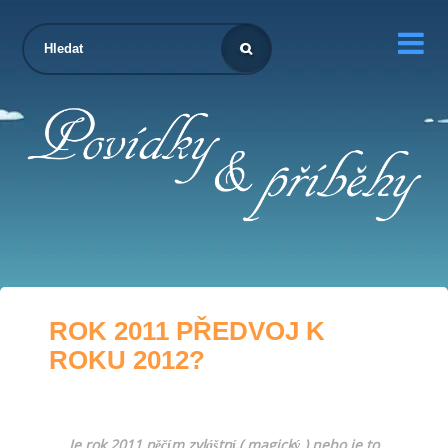

ROK 2011 PŘEDVOJ K
ROKU 2012?
Je rok 2011 něčím zvláštní,( magický ) nebo je to