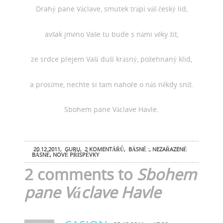
Drahý pane Václave, smutek trápí váš český lid,
avšak jméno Vaše tu bude s námi věky žít,
ze srdce přejem Vaší duší krásný, požehnaný klid,
a prosíme, nechte si tam nahoře o nás někdy snít.
Sbohem pane Václave Havle.
20.12.2011
,
GURU
,
2 KOMENTÁŘŮ
,
BÁSNĚ :
,
NEZAŘAZENÉ
BÁSNĚ
,
NOVÉ PŘÍSPĚVKY
2 comments to
Sbohem
pane Václave Havle