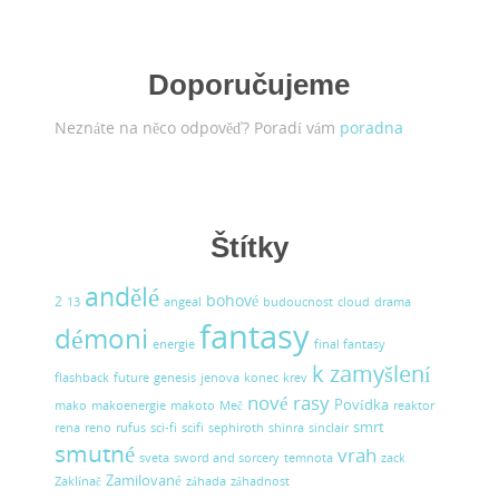
Doporučujeme
Neznáte na něco odpověď? Poradí vám
poradna
Štítky
andělé
bohové
2
13
angeal
budoucnost
cloud
drama
fantasy
démoni
energie
final fantasy
k zamyšlení
flashback
future
genesis
jenova
konec
krev
nové rasy
Povídka
mako
makoenergie
makoto
Meč
reaktor
smrt
rena
reno
rufus
sci-fi
scifi
sephiroth
shinra
sinclair
smutné
vrah
sveta
sword and sorcery
temnota
zack
Zamilované
Zaklínač
záhada
záhadnost