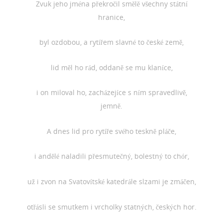
Zvuk jeho jména překročil smělě všechny státní
hranice,
byl ozdobou, a rytířem slavné to české země,
lid měl ho rád, oddaně se mu klaníce,
i on miloval ho, zacházejíce s ním spravedlivě,
jemně.
A dnes lid pro rytíře svého teskně pláče,
i andělé naladili přesmutečný, bolestný to chór,
už i zvon na Svatovítské katedrále slzami je zmáčen,
otřásli se smutkem i vrcholky statných, českých hor.