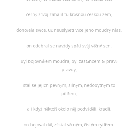
černý závoj zahalil tu krásnou českou zem,
dohořela svíce, už neuslyšeti více jeho moudrý hlas,
on odebral se navždy spáti svůj věčný sen.
Byl bojovníkem moudra, byl zastáncem té pravé
pravdy,
stal se jejich pevným, silným, nedobytným to
pilířem,
a i když někteří okolo něj podváděli, kradli,
on bojoval dál, zůstal věrným, čistým rytířem.