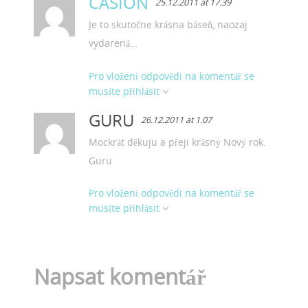
CASION
25.12.2011 at 17.39
Je to skutočne krásna báseň, naozaj
vydarená…
Pro vložení odpovědi na komentář se
musíte přihlásit

GURU
26.12.2011 at 1.07
Mockrát děkuju a přeji krásný Nový rok.
Guru
Pro vložení odpovědi na komentář se
musíte přihlásit

Napsat komentář