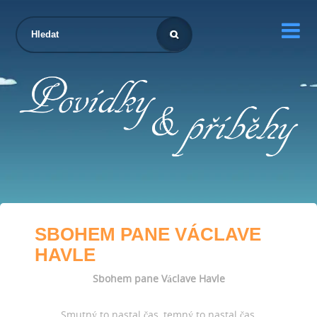

SBOHEM PANE VÁCLAVE
HAVLE
Sbohem pane Václave Havle
Smutný to nastal čas, temný to nastal čas,