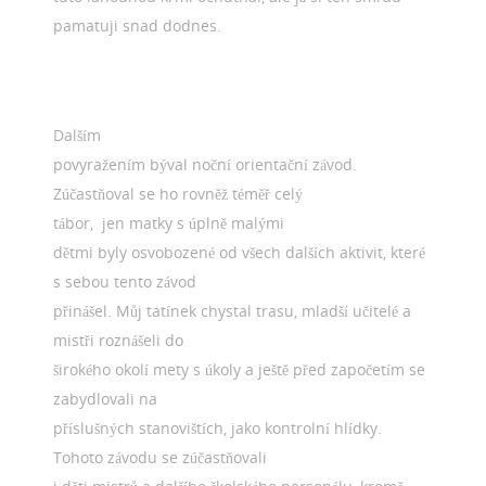
pamatuji snad dodnes.
Dalším
povyražením býval noční orientační závod.
Zúčastňoval se ho rovněž téměř celý
tábor, jen matky s úplně malými
dětmi byly osvobozené od všech dalších aktivit, které
s sebou tento závod
přinášel. Můj tatínek chystal trasu, mladší učitelé a
mistři roznášeli do
širokého okolí mety s úkoly a ještě před započetím se
zabydlovali na
příslušných stanovištích, jako kontrolní hlídky.
Tohoto závodu se zúčastňovali