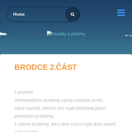

BRODCE 2.ČÁST
S prvními
vietnamskými studenty začaly učitelům první
vážné starosti. Nechci tím nijak zlehčovat jejich
předchozí problémy
s našimi studenty, ale s těmi cizinci bylo dost svízelí.
I když každý