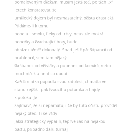
pomalovaným děckám, musím ještě teď, po těch „x“
letech konstatovat, že
umělecký dojem byl nesmazatelný, očista drastická.
Přidáme-li k tomu
popelu i smolu, fleky od trávy, neustále mokré
ponožky a čvachtající boty, bude
obrázek téměř dokonalý. Snad ještě pár štípanců od
brablenců, sem tam nějaký
škrábanec od větvičky a pupenec od komárů, nebo
muchniček a není co dodat.
Každá matka popadla svou ratolest, chmatla ve
stanu rejžák, pak řvoucího potomka a hajdy
k potoku. Je
zajímavé, že si nepamatuji, že by tuto očistu prováděl
nějaký otec. Ti se vždy
jaksi strategicky vypařili, teprve čas na nějakou
baštu, případně další turnaj