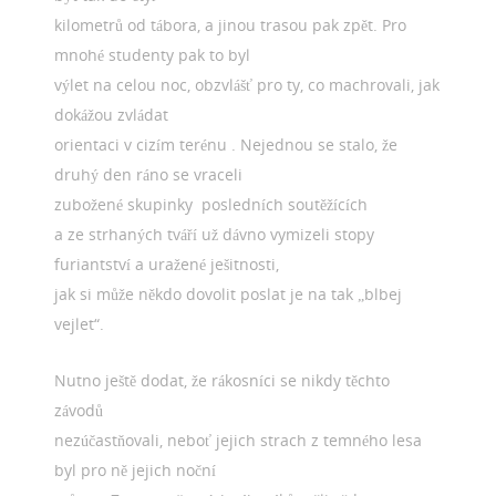
kilometrů od tábora, a jinou trasou pak zpět. Pro
mnohé studenty pak to byl
výlet na celou noc, obzvlášť pro ty, co machrovali, jak
dokážou zvládat
orientaci v cizím terénu . Nejednou se stalo, že
druhý den ráno se vraceli
zubožené skupinky posledních soutěžících
a ze strhaných tváří už dávno vymizeli stopy
furiantství a uražené ješitnosti,
jak si může někdo dovolit poslat je na tak „blbej
vejlet“.
Nutno ještě dodat, že rákosníci se nikdy těchto
závodů
nezúčastňovali, neboť jejich strach z temného lesa
byl pro ně jejich noční