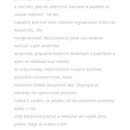
a celé tělo, jako že válečnými barvami a půjdete se
ukázat rodičům.“ Už ten
nápadný klid měl nám, rodičům signalizovat blížící se
katastrofu. Ale
nesignalizoval. Bezstarostně jsme své ratolesti
nechali v péči andělíčka
strážníčka, případně hodným dědečkům a babičkám a
sami se oddávali buď střelbě
ze vzduchovky, nebo hraním ruských kuželek,
případně míčovým hrám, nebo
hledáním hříbků, koupáním atd. Obyčejně až
nelidský řev vyburcoval příslušné
rodiče k zásahu. Je zvláštní, že řev vlastního potomka
každý z nás
vždy bezpečně poznal a nemusel ani slyšet jeho
jméno. Když se vrátím k těm