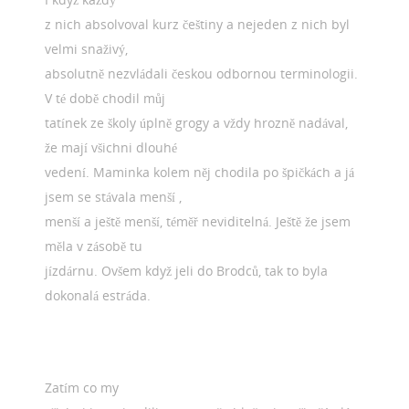
z nich absolvoval kurz češtiny a nejeden z nich byl
velmi snaživý,
absolutně nezvládali českou odbornou terminologii.
V té době chodil můj
tatínek ze školy úplně grogy a vždy hrozně nadával,
že mají všichni dlouhé
vedení. Maminka kolem něj chodila po špičkách a já
jsem se stávala menší ,
menší a ještě menší, téměř neviditelná. Ještě že jsem
měla v zásobě tu
jízdárnu. Ovšem když jeli do Brodců, tak to byla
dokonalá estráda.
Zatím co my