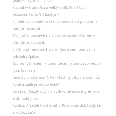
polévku. Vyprosili si od
kuchařky trojnožku a velký kotlík (to už byla
postavená dřevěná kuchyně
s jídelnou, společenská místnost, sklad potravin a
hangár na auta).
Trojnožku postavili na táborové náměstíčko vedle
ohniště pro táborák,
v kýblu přinesli nachytané ryby a sem tam z nich
odrbali nějakou
šupinu. Vzhledem k tomu, že ani jedna z ryb nebyla
lysá, šupin na
nich bylo požehnaně. Pak všechny ryby naházeli do
kotle a zalili je vodou téměř
po okraj. Každý vytáhl z kufírku nějakou ingredienci
a přihodil ji do
kotlíku. A začali topit a vařit. Po dlouhé době, kdy se
z kotlíku začal