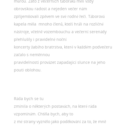
můrou. Zato z večerních táboráků měli vždy
obrovskou radost a nejeden večer nám
zpříjemňovali zpěvem ve své rodné řeči. Táborová
kapela měla mnoho členů, kteří hráli na rozličné
nástroje, včetně vozembouchu a večerní serenády
přehlušily i pravidelné noční
koncerty žabího bratrstva, které v každém podvečeru
začalo s neměnnou
pravidelností provázet zapadající slunce na jeho
pouti oblohou.
Ráda bych se tu
zmínila o některých postavách, na které ráda
vzpomínám. Chtěla bych, aby to
z mé strany vyznělo jako poděkování za to, že mně