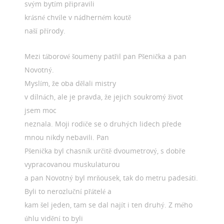
svým bytím připravili
krásné chvíle v nádherném koutě
naší přírody.
Mezi táborové šoumeny patřil pan Pšenička a pan
Novotný.
Myslím, že oba dělali mistry
v dílnách, ale je pravda, že jejich soukromý život
jsem moc
neznala. Moji rodiče se o druhých lidech přede
mnou nikdy nebavili. Pan
Pšenička byl chasník určitě dvoumetrový, s dobře
vypracovanou muskulaturou
a pan Novotný byl mrňousek, tak do metru padesáti.
Byli to nerozluční přátelé a
kam šel jeden, tam se dal najít i ten druhý. Z mého
úhlu vidění to byli