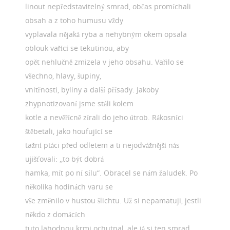
linout nepředstavitelný smrad, občas promíchali
obsah a z toho humusu vždy
vyplavala nějaká ryba a nehybným okem opsala
oblouk vařící se tekutinou, aby
opět nehlučně zmizela v jeho obsahu. Vařilo se
všechno, hlavy, šupiny,
vnitřnosti, byliny a další přísady. Jakoby
zhypnotizovaní jsme stáli kolem
kotle a nevěřícně zírali do jeho útrob. Rákosníci
štěbetali, jako houfující se
tažní ptáci před odletem a ti nejodvážnější nás
ujišťovali: „to být dobrá
hamka, mít po ní sílu“. Obracel se nám žaludek. Po
několika hodinách varu se
vše změnilo v hustou šlichtu. Už si nepamatuji, jestli
někdo z domácích
tuto lahodnou krmi ochutnal, ale já si ten smrad