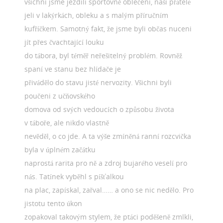
všichni jsme jezdili sportovně oblečeni, naši přátelé
jeli v lakýrkách, obleku a s malým příručním
kufříčkem. Samotný fakt, že jsme byli občas nuceni
jít přes čvachtající louku
do tábora, byl téměř neřešitelný problém. Rovněž
spaní ve stanu bez hlídače je
přivádělo do stavu jisté nervozity. Všichni byli
poučeni z učňovského
domova od svých vedoucích o způsobu života
v táboře, ale nikdo vlastně
nevěděl, o co jde. A ta výše zmíněná ranní rozcvička
byla v úplném začátku
naprostá rarita pro ně a zdroj bujarého veselí pro
nás. Tatínek vyběhl s píšťalkou
na plac, zapískal, zařval…… a ono se nic nedělo. Pro
jistotu tento úkon
zopakoval takovým stylem, že ptáci poděšeně zmlkli,