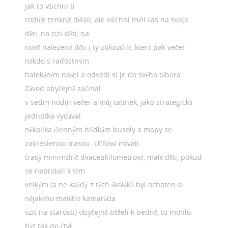
jak to všichni ti
rodiče tenkrát dělali, ale všichni měli čas na svoje
děti, na cizí děti, na
nově nalezené děti i ty zbloudilé, které pak večer
někdo s radostným
halekáním našel a odvedl si je do svého tábora.
Závod obyčejně začínal
v sedm hodin večer a můj tatínek, jako strategická
jednotka vydával
několika členným hlídkám busoly a mapy se
zakreslenou trasou. Učňové mívali
trasy minimálně dvacetikilometrové, malé děti, pokud
se nepřidali k těm
velkým (a ne každý z těch školáků byl ochoten si
nějakého malého kamaráda
vzít na starosti) obyčejně běželi k bedně, to mohlo
být tak do čtyř