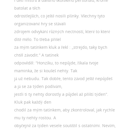
i děti mistrů a dalšího školského personálu, kromě
batolat a těch
odrostlejších, co ještě nosili plínky. Všechny tyto
organizované hry se stávali
zdrojem odvykání různých nectností, které to které
dítě mělo. To třeba přišel
za mým tatínkem kluk a řekl : „strejdo, taky bych
chtěl závodit.“ A tatínek
odpověděl: “Honzíku, to nepůjde, říkala tvoje
maminka, že si koušeš nehty. Tak
já už nebudu. Tak dobře, tento závod ještě nepůjdeš
a já se za týden podívám,
jestli ti ty nehty dorostly a půjdeš až příští týden“.
Kluk pak každý den
chodil za mým tatínkem, aby zkontroloval, jak rychle
mu ty nehty rostou. A
obyčejně za týden vesele soutěžil s ostatními. Nevím,