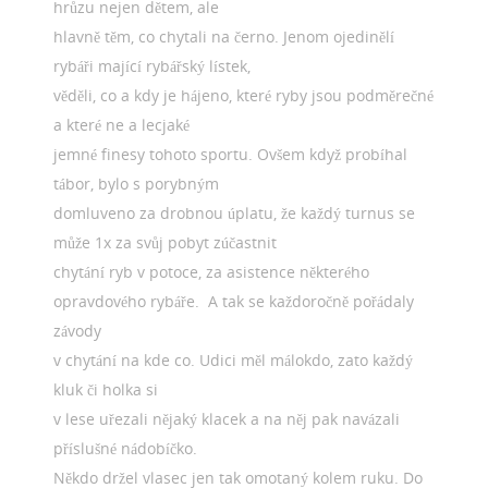
hrůzu nejen dětem, ale
hlavně těm, co chytali na černo. Jenom ojedinělí
rybáři mající rybářský lístek,
věděli, co a kdy je hájeno, které ryby jsou podměrečné
a které ne a lecjaké
jemné finesy tohoto sportu. Ovšem když probíhal
tábor, bylo s porybným
domluveno za drobnou úplatu, že každý turnus se
může 1x za svůj pobyt zúčastnit
chytání ryb v potoce, za asistence některého
opravdového rybáře. A tak se každoročně pořádaly
závody
v chytání na kde co. Udici měl málokdo, zato každý
kluk či holka si
v lese uřezali nějaký klacek a na něj pak navázali
příslušné nádobíčko.
Někdo držel vlasec jen tak omotaný kolem ruku. Do