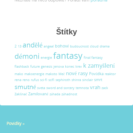
Štítky
andělé
bohové
2
13
angeal
budoucnost
cloud
drama
fantasy
démoni
energie
final fantasy
k zamyšlení
flashback
future
genesis
jenova
konec
krev
nové rasy
Povídka
mako
makoenergie
makoto
Meč
reaktor
smrt
rena
reno
rufus
sci-fi
scifi
sephiroth
shinra
sinclair
smutné
vrah
sveta
sword and sorcery
temnota
zack
Zamilované
Zaklínač
záhada
záhadnost
Povídky
»