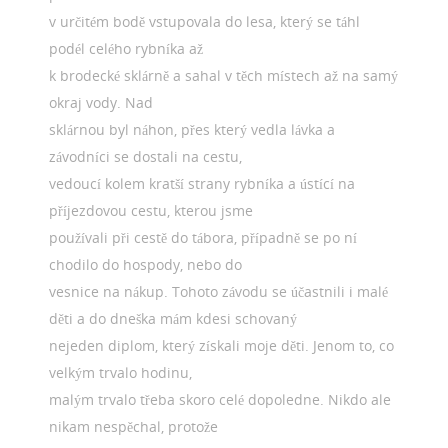
v určitém bodě vstupovala do lesa, který se táhl
podél celého rybníka až
k brodecké sklárně a sahal v těch místech až na samý
okraj vody. Nad
sklárnou byl náhon, přes který vedla lávka a
závodníci se dostali na cestu,
vedoucí kolem kratší strany rybníka a ústící na
příjezdovou cestu, kterou jsme
používali při cestě do tábora, případně se po ní
chodilo do hospody, nebo do
vesnice na nákup. Tohoto závodu se účastnili i malé
děti a do dneška mám kdesi schovaný
nejeden diplom, který získali moje děti. Jenom to, co
velkým trvalo hodinu,
malým trvalo třeba skoro celé dopoledne. Nikdo ale
nikam nespěchal, protože