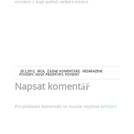
vzrušení z boje potlačí veškeré emoce.
20.2.2012
,
IRCA
,
ŽÁDNÉ KOMENTÁŘE
,
NEZAŘAZENÉ
POVÍDKY
,
NOVÉ PŘÍSPĚVKY
,
POVÍDKY
Napsat komentář
Pro přidávání komentářů se musíte nejdříve
přihlásit
.