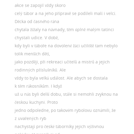
akce se zapojil vždy skoro
celý tábor a na jeho přípravě se podíleli malí i velcí.
Děcka od časného rána
chytala žížaly na návnady, těm úplně malým tatínci
chystali udice. V době,
kdy byli v táboře na dovolené žáci učiliště tam nebylo
tolik menších dětí,
jako později, při rekreaci učitelů a mistrů a jejich
rodinných příslušníků. Ale
vždy to byla velká událost. Ale abych se dostala
k těm rákosníkům. I když
už u nás byli delší dobu, stále si nemohli zvyknou na
českou kuchyni. Proto
jedno odpoledne, po takovém rybolovu oznámili, že
z uvařených ryb
nachystají pro české táborníky jejich výživnou