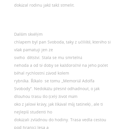
dokázal rodinu jakž takž stmelit.
Dalším skvělým
chlapem byl pan Svoboda, taky z učiliště, kterého si
však pamatuji jen ze
svého dětství. Stala se mu smrtelná
nehoda a od té doby se každoročně na jeho počet
běhal rychlostní závod kolem
rybníka. Říkalo se tomu „Memoriál Adolfa
Svobody“. Nedokážu přesně odhadnout, o jak
dlouhou trasu šlo (celý život mám
oko z jalové krávy, jak říkával můj tatínek) , ale ti
nejlepší studenti ho
dokázali zvládnou do hodiny. Trasa vedla cestou
pod hranicí lesa a