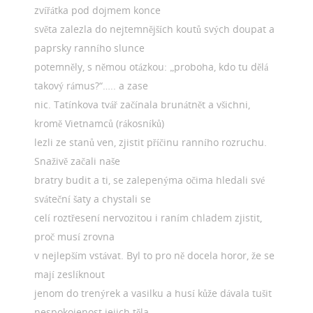
zvířátka pod dojmem konce
světa zalezla do nejtemnějších koutů svých doupat a
paprsky ranního slunce
potemněly, s němou otázkou: „proboha, kdo tu dělá
takový rámus?“….. a zase
nic. Tatínkova tvář začínala brunátnět a všichni,
kromě Vietnamců (rákosníků)
lezli ze stanů ven, zjistit příčinu ranního rozruchu.
Snaživě začali naše
bratry budit a ti, se zalepenýma očima hledali své
sváteční šaty a chystali se
celí roztřesení nervozitou i raním chladem zjistit,
proč musí zrovna
v nejlepším vstávat. Byl to pro ně docela horor, že se
mají zeslíknout
jenom do trenýrek a vasilku a husí kůže dávala tušit
nespokojenost jejich těla