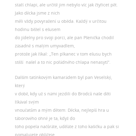
staří chlapi, ale určitě jim nebylo víc jak čtyřicet pět.
Jako děcka jsme z nich
měli vždy povyražení u oběda. Každý v určitou
hodinu běžel s ešusem
do jídelny pro svoji porci, ale pan Pšenička chodil
zásadně s malým umyvadlem,
protože jak říkal: „Ten plkanec v tom ešusu bych
stěží našel a to nic pořádného chlapa nenasytí“.
Dalším tatínkovým kamarádem byl pan Veselský,
který
v době, kdy už s námi jezdili do Brodců naše děti
říkával svým
vnoučatům a mým dětem: Děcka, nejlepší hra u
táborového ohně je ta, když do
toho popela načůráte, uděláte z toho kašičku a pak si
pomalujete obličeje