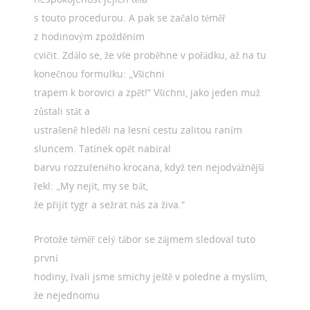
s touto procedurou. A pak se začalo téměř
z hodinovým zpožděním
cvičit. Zdálo se, že vše proběhne v pořádku, až na tu
konečnou formulku: „Všichni
trapem k borovici a zpět!“ Všichni, jako jeden muž
zůstali stát a
ustrašeně hleděli na lesní cestu zalitou raním
sluncem. Tatínek opět nabíral
barvu rozzuřeného krocana, když ten nejodvážnější
řekl: „My nejít, my se bát,
že přijít tygr a sežrat nás za živa.“
Protože téměř celý tábor se zájmem sledoval tuto
první
hodiny, řvali jsme smíchy ještě v poledne a myslím,
že nejednomu