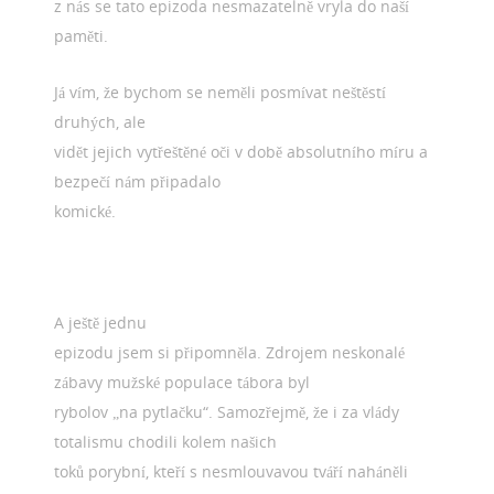
z nás se tato epizoda nesmazatelně vryla do naší
paměti.
Já vím, že bychom se neměli posmívat neštěstí
druhých, ale
vidět jejich vytřeštěné oči v době absolutního míru a
bezpečí nám připadalo
komické.
A ještě jednu
epizodu jsem si připomněla. Zdrojem neskonalé
zábavy mužské populace tábora byl
rybolov „na pytlačku“. Samozřejmě, že i za vlády
totalismu chodili kolem našich
toků porybní, kteří s nesmlouvavou tváří naháněli