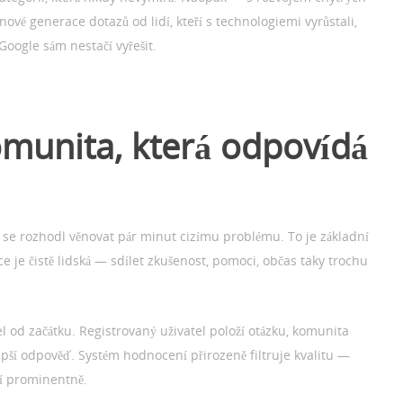
nové generace dotazů od lidí, kteří s technologiemi vyrůstali,
Google sám nestačí vyřešit.
omunita, která odpovídá
ý se rozhodl věnovat pár minut cizímu problému. To je základní
ce je čistě lidská — sdílet zkušenost, pomoci, občas taky trochu
 od začátku. Registrovaný uživatel položí otázku, komunita
epší odpověď. Systém hodnocení přirozeně filtruje kvalitu —
í prominentně.