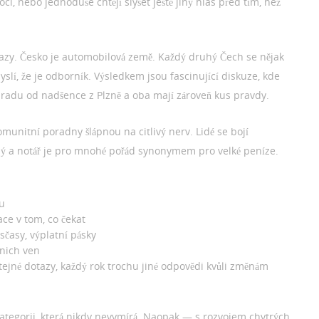
i, nebo jednoduše chtějí slyšet ještě jiný hlas před tím, než
zy. Česko je automobilová země. Každý druhý Čech se nějak
yslí, že je odborník. Výsledkem jsou fascinující diskuze, kde
 radu od nadšence z Plzně a oba mají zároveň kus pravdy.
omunitní poradny šlápnou na citlivý nerv. Lidé se bojí
pný a notář je pro mnohé pořád synonymem pro velké peníze.
tu
ace v tom, co čekat
časy, výplatní pásky
 nich ven
jné dotazy, každý rok trochu jiné odpovědi kvůli změnám
kategorii, která nikdy nevymírá. Naopak — s rozvojem chytrých