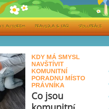
TÁT AUTOREM
PRAVIDLA & FAQ
SPOLUPRÁCE
KDY MÁ SMYSL
NAVŠTÍVIT
KOMUNITNÍ
PORADNU MÍSTO
PRÁVNÍKA
Co jsou
komunitní