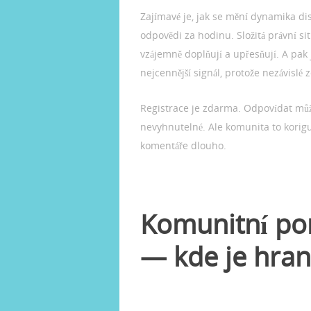
Zajímavé je, jak se mění dynamika di
odpovědi za hodinu. Složitá právní si
vzájemně doplňují a upřesňují. A pak
nejcennější signál, protože nezávislé
Registrace je zdarma. Odpovídat může
nevyhnutelné. Ale komunita to korig
komentáře dlouho.
Komunitní po
— kde je hran