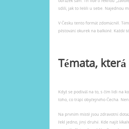
obrázek sám. Tři lidé ti řeknou „zavol
sdílí, jak to řešili u sebe. Najednou
V Česku tento formát zdomácněl. Témat
pěstování okurek na balkóně. Každé 
Témata, která 
Když se podíváš na to, s čím lidi na 
toho, co trápí obyčejného Čecha. Není
Na prvním místě jsou zdravotní dotaz
řekl jedno, jiný druhé. Kde najít lékař