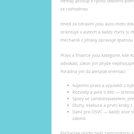
nemají přístup k rychlé odborné pomoc
se rozhodnou.
Hned za zdravím jsou auto-moto dota
orientuje v autech a každý čtvrtý si m
mechanik z Jihlavy opravuje špatnou
Právo a finance jsou kategorie, kde k
advokátů, zákon jim přijde nepřístu
Poradna jim dá alespoň orientaci.
Nájemní právo a výpovědi z by
Rozvody a péče o děti — orient
Spory se zaměstnavatelem, přes
Dluhy, exekuce a první kroky z
Daně pro OSVČ — každý únor ste
zákonů
Počítačové otázky tvoří samostatnou 