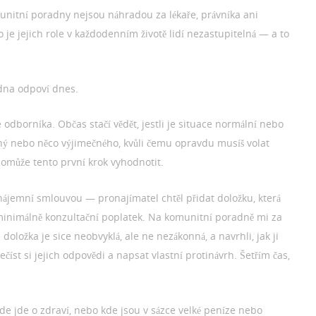
omunitní poradny nejsou náhradou za lékaře, právníka ani
o je jejich role v každodenním životě lidí nezastupitelná — a to
adna odpoví dnes.
odborníka. Občas stačí vědět, jestli je situace normální nebo
druhý nebo něco výjimečného, kvůli čemu opravdu musíš volat
pomůže tento první krok vyhodnotit.
nájemní smlouvou — pronajímatel chtěl přidat doložku, která
al minimálně konzultační poplatek. Na komunitní poradně mi za
že doložka je sice neobvyklá, ale ne nezákonná, a navrhli, jak ji
číst si jejich odpovědi a napsat vlastní protinávrh. Šetřím čas,
de jde o zdraví, nebo kde jsou v sázce velké peníze nebo