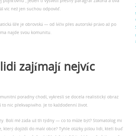
ej pojišťovnu“, jeden ti vysvětlí přesný paragraf zákona a dva
 máš víc než jen suchou odpověď.
ická šíře je obrovská — od léčiv přes autorské právo až po
téma najde svou komunitu.
lidi zajímají nejvíc
komunitní poradny chodí, vykreslí se docela realistický obraz
 to nic překvapivého. Je to každodenní život.
y. Bolí mě záda už tři týdny — co to může být? Stomatolog mi
e, který dojíždí do malé obce? Tyhle otázky píšou lidi, kteří buď