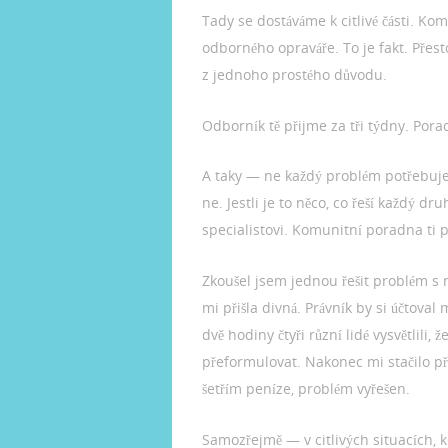
Tady se dostáváme k citlivé části. K
odborného opraváře. To je fakt. Přest
z jednoho prostého důvodu.
Odborník tě přijme za tři týdny. Por
A taky — ne každý problém potřebuje 
ne. Jestli je to něco, co řeší každý 
specialistovi. Komunitní poradna ti 
Zkoušel jsem jednou řešit problém s 
mi přišla divná. Právník by si účtov
dvě hodiny čtyři různí lidé vysvětlili, 
přeformulovat. Nakonec mi stačilo pře
šetřím peníze, problém vyřešen.
Samozřejmě — v citlivých situacích, k