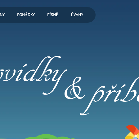
ONY
POHÁDKY
PÍSNĚ
ÚVAHY