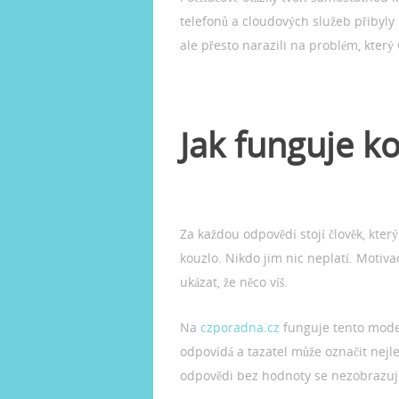
telefonů a cloudových služeb přibyly 
ale přesto narazili na problém, který 
Jak funguje k
Za každou odpovědí stojí člověk, kter
kouzlo. Nikdo jim nic neplatí. Motiva
ukázat, že něco víš.
Na
czporadna.cz
funguje tento model
odpovídá a tazatel může označit nejl
odpovědi bez hodnoty se nezobrazuj