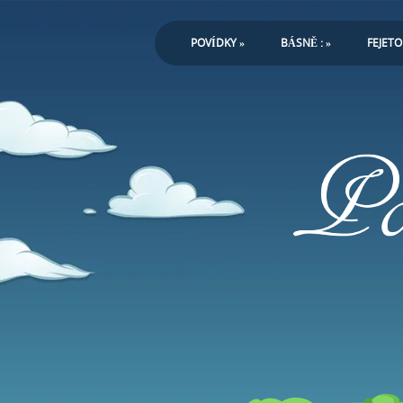
POVÍDKY
»
BÁSNĚ :
»
FEJET