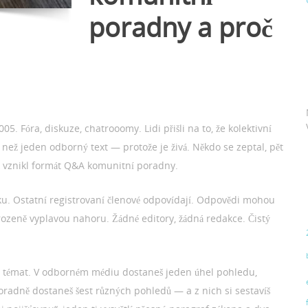
poradny a proč
5. Fóra, diskuze, chatrooomy. Lidi přišli na to, že kolektivní
než jeden odborný text — protože je živá. Někdo se zeptal, pět
ak vznikl formát Q&A komunitní poradny.
zku. Ostatní registrovaní členové odpovídají. Odpovědi mohou
řirozeně vyplavou nahoru. Žádné editory, žádná redakce. Čistý
ěr témat. V odborném médiu dostaneš jeden úhel pohledu,
oradně dostaneš šest různých pohledů — a z nich si sestavíš