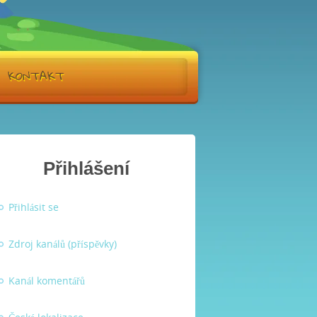
KONTAKT
Přihlášení
Přihlásit se
Zdroj kanálů (příspěvky)
Kanál komentářů