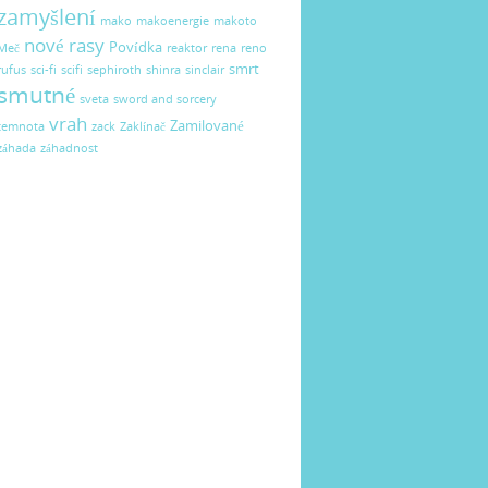
zamyšlení
mako
makoenergie
makoto
nové rasy
Povídka
Meč
reaktor
rena
reno
smrt
rufus
sci-fi
scifi
sephiroth
shinra
sinclair
smutné
sveta
sword and sorcery
vrah
Zamilované
temnota
zack
Zaklínač
záhada
záhadnost