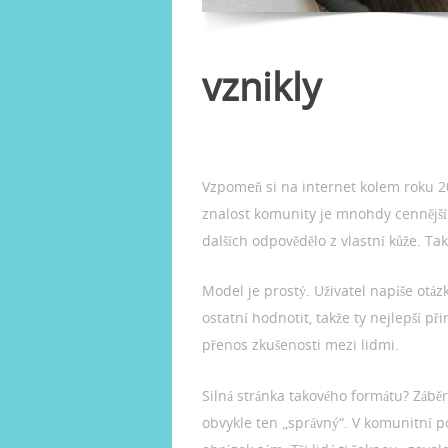
vznikly
Vzpomeň si na internet kolem roku 200
znalost komunity je mnohdy cennější 
dalších odpovědělo z vlastní kůže. T
Model je prostý. Uživatel napíše otá
ostatní hodnotit, takže ty nejlepší p
přenos zkušenosti mezi lidmi.
Silná stránka takového formátu? Záb
obvykle ten „správný“. V komunitní p