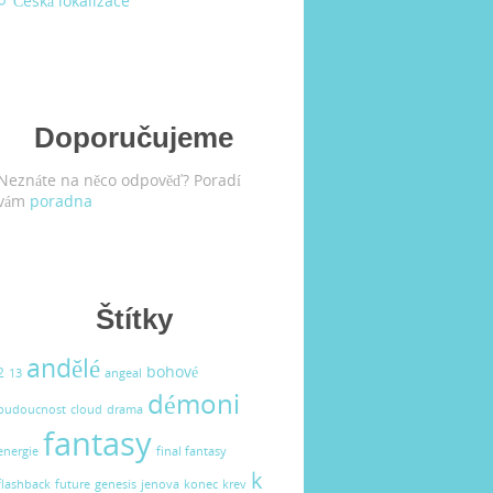
Česká lokalizace
Doporučujeme
Neznáte na něco odpověď? Poradí
vám
poradna
Štítky
andělé
bohové
2
13
angeal
démoni
budoucnost
cloud
drama
fantasy
energie
final fantasy
k
flashback
future
genesis
jenova
konec
krev