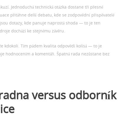
skuzí. Jednoduchá technická otázka dostane tři přesné
tuace přitáhne delší debatu, kde se zodpovědní přispěvatelé
 jsou dotazy, kde panuje naprostá shoda — to je ten
 zdroje dochází ke stejnému závěru.
 kdokoli. Tím pádem kvalita odpovědí kolísá — to je
uje hodnocením a komentáři. Špatná rada nezůstane bez
radna versus odborník
ice