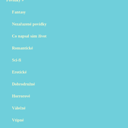
Povídky
»
Fantasy
Nezařazené povídky
Co napsal sám život
Romantické
Sci-fi
Erotické
Dobrodružné
Horrorové
Válečné
Vtipné