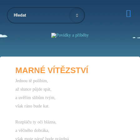

MARNÉ VÍTĚZSTVÍ
Jednou tě políbím,
až slunce půjde spát,
a uvěřím slibům tvým,
však ráno bude kat.
Rozpláču ty oči blázna,
a věčného dobráka,
však moje náruč bude prázdná,