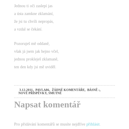
Jednou ti oči zaslepí jas
a ústa zamkne zklamání,
že jsi tu chvíli nepropás,
a vzdal se čekání.
Pozoruješ mě oddaně,
však já jsem jak hejno včel,
jednou prokleješ zklamaně,
ten den kdy jsi mě uviděl.
3.12.2011
,
PAVLA86
,
ŽÁDNÉ KOMENTÁŘE
,
BÁSNĚ :
,
NOVÉ PŘÍSPĚVKY
,
SMUTNÉ
Napsat komentář
Pro přidávání komentářů se musíte nejdříve
přihlásit
.