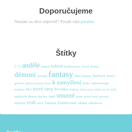
Doporučujeme
Neznáte na něco odpověď? Poradí vám
poradna
Štítky
andělé
bohové
2
13
angeal
budoucnost
cloud
drama
fantasy
démoni
energie
final fantasy
flashback
future
k zamyšlení
genesis
jenova
konec
krev
mako
makoenergie
nové rasy
Povídka
makoto
Meč
reaktor
rena
reno
rufus
sci-fi
scifi
smutné
smrt
sephiroth
shinra
sinclair
sveta
sword and sorcery
vrah
Zamilované
temnota
zack
Zaklínač
záhada
záhadnost