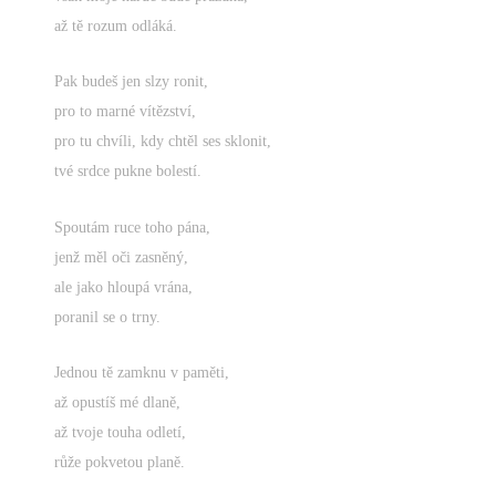
až tě rozum odláká.
Pak budeš jen slzy ronit,
pro to marné vítězství,
pro tu chvíli, kdy chtěl ses sklonit,
tvé srdce pukne bolestí.
Spoutám ruce toho pána,
jenž měl oči zasněný,
ale jako hloupá vrána,
poranil se o trny.
Jednou tě zamknu v paměti,
až opustíš mé dlaně,
až tvoje touha odletí,
růže pokvetou planě.