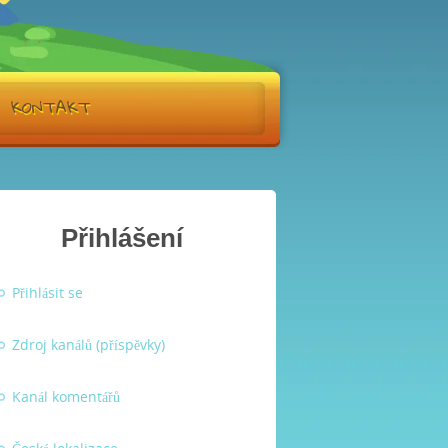
KONTAKT
Přihlášení
Přihlásit se
Zdroj kanálů (příspěvky)
Kanál komentářů