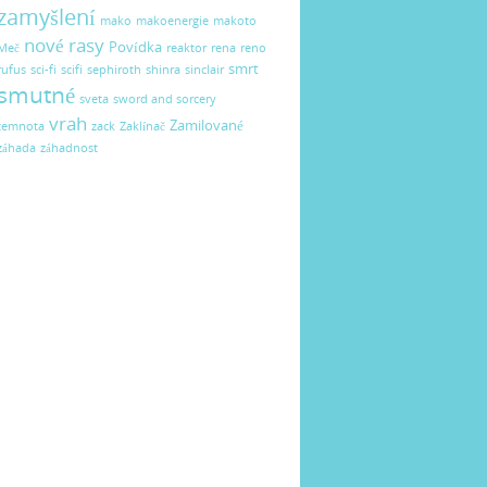
zamyšlení
mako
makoenergie
makoto
nové rasy
Povídka
Meč
reaktor
rena
reno
smrt
rufus
sci-fi
scifi
sephiroth
shinra
sinclair
smutné
sveta
sword and sorcery
vrah
Zamilované
temnota
zack
Zaklínač
záhada
záhadnost