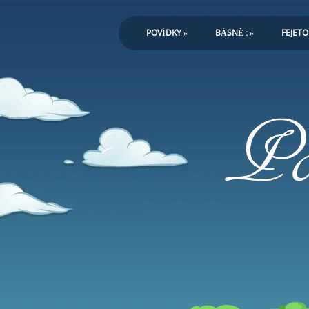
POVÍDKY
»
BÁSNĚ :
»
FEJET