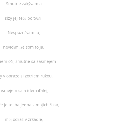
Smutne zakývam a
slzy jej tečú po tvári.
Nespoznávam ju,
nevidím, že som to ja.
iem oči, smutne sa zasmejem
zy v obraze si zotriem rukou,
usmejem sa a idem ďalej,
e je to iba jedna z mojich častí,
môj odraz v zrkadle,