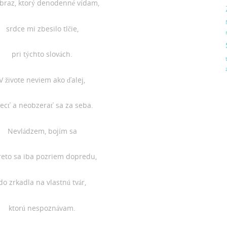
braz, ktorý denodenné vídam,
srdce mi zbesilo tlčie,
pri týchto slovách.
V živote neviem ako ďalej,
iecť a neobzerať sa za seba.
Nevládzem, bojím sa
reto sa iba pozriem dopredu,
do zrkadla na vlastnú tvár,
ktorú nespoznávam.