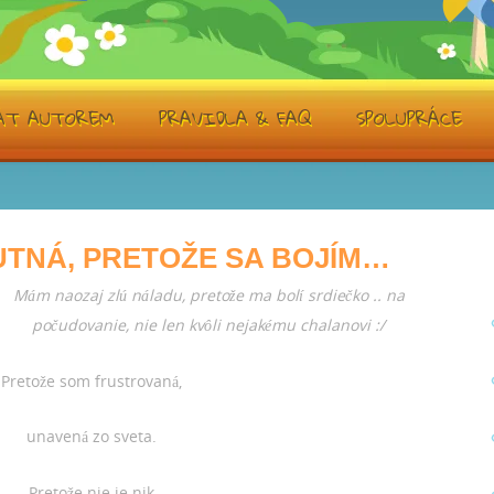
TÁT AUTOREM
PRAVIDLA & FAQ
SPOLUPRÁCE
TNÁ, PRETOŽE SA BOJÍM…
Mám naozaj zlú náladu, pretože ma bolí srdiečko .. na
počudovanie, nie len kvôli nejakému chalanovi :/
Pretože som frustrovaná,
unavená zo sveta.
Pretože nie je nik