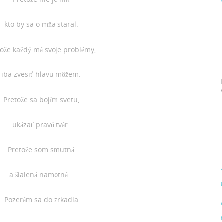
kto by sa o mňa staral.
tože každý má svoje problémy,
iba zvesiť hlavu môžem.
Pretože sa bojím svetu,
ukázať pravú tvár.
Pretože som smutná
a šialená namotná…
Pozerám sa do zrkadla