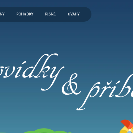
ONY
POHÁDKY
PÍSNĚ
ÚVAHY