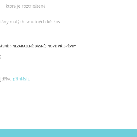
ktoré je roztrieštené
lióny malých smutných kúskov…
ÁSNĚ :
,
NEZAŘAZENÉ BÁSNĚ
,
NOVÉ PŘÍSPĚVKY
ř
ejdříve
přihlásit
.