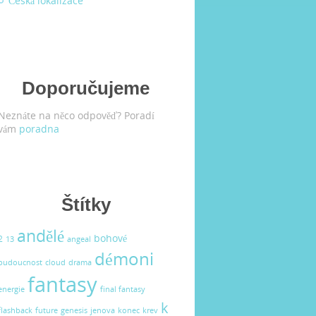
Česká lokalizace
Doporučujeme
Neznáte na něco odpověď? Poradí
vám
poradna
Štítky
andělé
bohové
2
13
angeal
démoni
budoucnost
cloud
drama
fantasy
energie
final fantasy
k
flashback
future
genesis
jenova
konec
krev