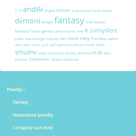
andělé
bohové
2
13
angeal
budoucnost
cloud
drama
fantasy
démoni
energie
final fantasy
k zamyšlení
flashback
future
genesis
jenova
konec
krev
nové rasy
Povídka
mako
makoenergie
makoto
Meč
reaktor
smrt
rena
reno
rufus
sci-fi
scifi
sephiroth
shinra
sinclair
smutné
vrah
sveta
sword and sorcery
temnota
zack
Zamilované
Zaklínač
záhada
záhadnost
Povídky
»
Fantasy
Nezařazené povídky
Co napsal sám život