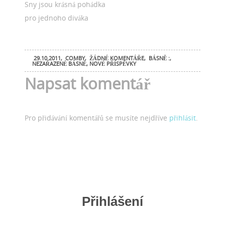
Sny jsou krásná pohádka
pro jednoho diváka
29.10.2011
,
COMBY
,
ŽÁDNÉ KOMENTÁŘE
,
BÁSNĚ :
,
NEZAŘAZENÉ BÁSNĚ
,
NOVÉ PŘÍSPĚVKY
Napsat komentář
Pro přidávání komentářů se musíte nejdříve
přihlásit
.
Přihlášení