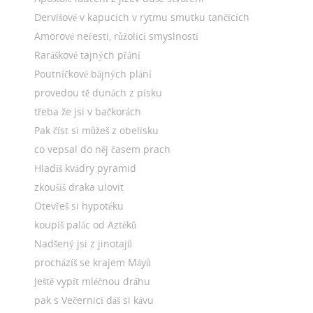
Dervišové v kapucích v rytmu smutku tančících
Amorové neřesti, růžolící smyslností
Raráškové tajných přání
Poutníčkové bájných plání
provedou tě dunách z písku
třeba že jsi v bačkorách
Pak číst si můžeš z obelisku
co vepsal do něj časem prach
Hladíš kvádry pyramid
zkoušíš draka ulovit
Otevřeš si hypotéku
koupíš palác od Aztéků
Nadšený jsi z jinotajů
procházíš se krajem Máyů
Ještě vypít mléčnou dráhu
pak s Večernicí dáš si kávu