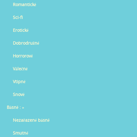
Romantické
Sci-fi
Erotické
Dobrodružné
Horrorové
Válečné
Vtipné
Snové
Básně :
»
Nezařazené básně
Smutné